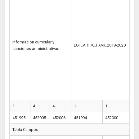
Información curricular y
LGT_ART70_FXVII_2018-2020
sanciones administrativas
1
4
4
1
1
1
451995
452005
452006
451994
452000
4
Tabla Campos