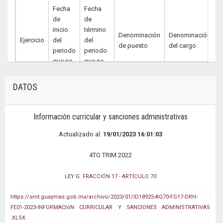
Fecha
Fecha
de
de
inicio
término
Denominación
Denominación
Ejercicio
del
del
N
de puesto
del cargo
periodo
periodo
que se
que se
informa
informa
DATOS
2022
10/1/22
12/31/22
N/A
N/A
N
Información curricular y sanciones administrativas
Actualizado al:
19/01/2023 16:01:03
4TO TRIM 2022
LEY G.
FRACCIÓN 17
-
ARTÍCULO 70
https://smt.guaymas.gob.mx/archivo/2023/01/ID18925-AG70-FG17-DRH-
FE01-2023-INFORMACIóN CURRICULAR Y SANCIONES ADMINISTRATIVAS
.XLSX