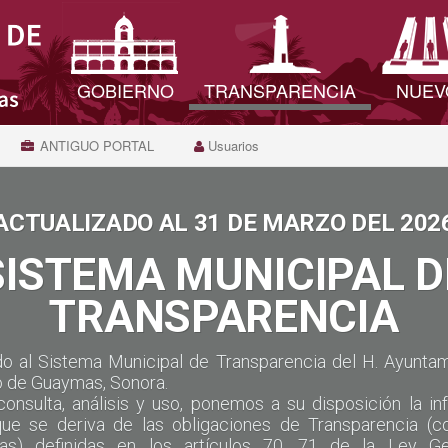
GOBIERNO
TRANSPARENCIA
NUEV
ANTIGUO PORTAL
Usuarios
ACTUALIZADO AL 31 DE MARZO DEL 202
SISTEMA MUNICIPAL D
TRANSPARENCIA
do al Sistema Municipal de Transparencia del H. Ayuntam
o de Guaymas, Sonora.
consulta, análisis y uso, ponemos a su disposición la in
que se deriva de las obligaciones de Transparencia (
cas) definidas en los artículos 70, 71 de la Ley G