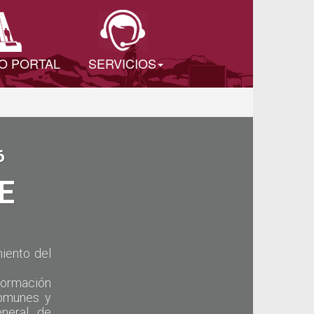
O PORTAL
SERVICIOS
6
E
iento del
formación
comunes y
eneral de