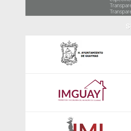
Transpar
Transpare
S