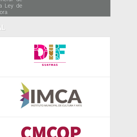
la Ley de
ora.
AL