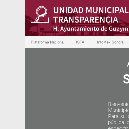
Plataforma Nacional
ISTAI
InfoMex Sonora
Bienveni
Municipi
Para su 
pública 
específi