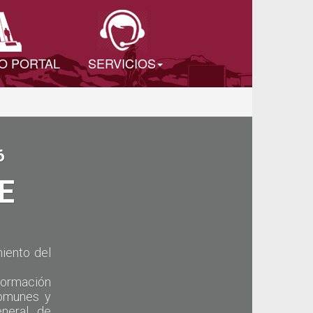
O PORTAL
SERVICIOS
6
E
iento del
formación
comunes y
eneral de