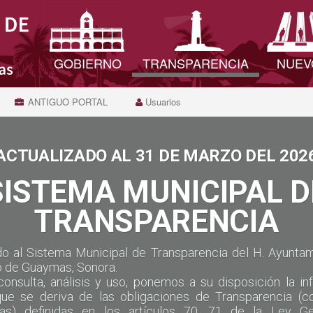
GOBIERNO
TRANSPARENCIA
NUEV
ANTIGUO PORTAL
Usuarios
ACTUALIZADO AL 31 DE MARZO DEL 202
SISTEMA MUNICIPAL D
TRANSPARENCIA
do al Sistema Municipal de Transparencia del H. Ayuntam
o de Guaymas, Sonora.
consulta, análisis y uso, ponemos a su disposición la in
que se deriva de las obligaciones de Transparencia (
cas) definidas en los artículos 70, 71 de la Ley G