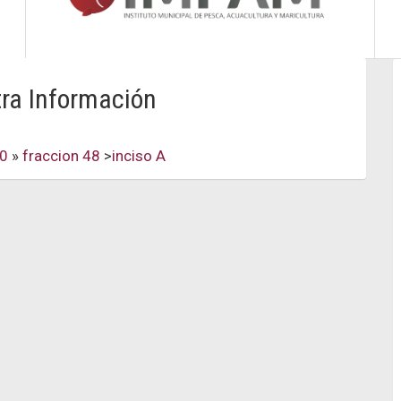
tra Información
70
»
fraccion 48
>
inciso A