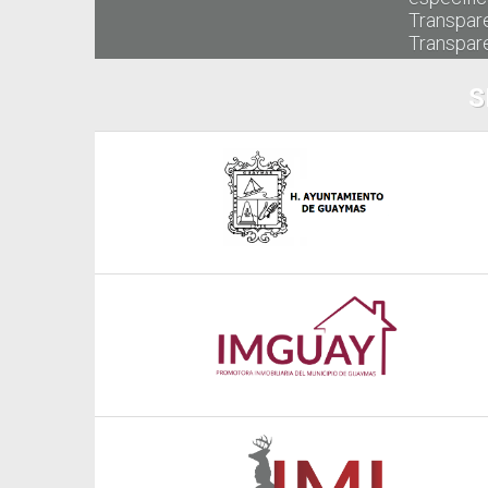
Transpar
Transpare
S