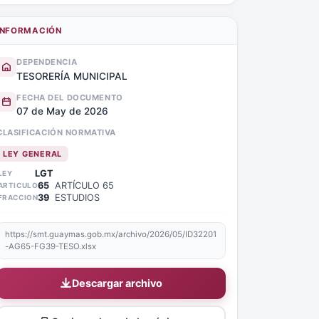
INFORMACIÓN
DEPENDENCIA
TESORERÍA MUNICIPAL
FECHA DEL DOCUMENTO
07 de May de 2026
CLASIFICACIÓN NORMATIVA
LEY GENERAL
LGT
LEY
65
ARTÍCULO 65
ARTICULO
39
ESTUDIOS
FRACCION
https://smt.guaymas.gob.mx/archivo/2026/05/ID32201
-AG65-FG39-TESO.xlsx
Descargar archivo