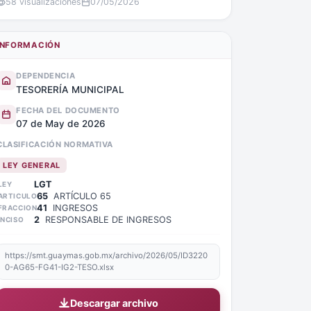
58 visualizaciones
07/05/2026
INFORMACIÓN
DEPENDENCIA
TESORERÍA MUNICIPAL
FECHA DEL DOCUMENTO
07 de May de 2026
CLASIFICACIÓN NORMATIVA
LEY GENERAL
LGT
LEY
65
ARTÍCULO 65
ARTICULO
41
INGRESOS
FRACCION
2
RESPONSABLE DE INGRESOS
INCISO
https://smt.guaymas.gob.mx/archivo/2026/05/ID3220
0-AG65-FG41-IG2-TESO.xlsx
Descargar archivo