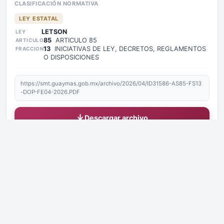
CLASIFICACIÓN NORMATIVA
LEY ESTATAL
LETSON
LEY
85
ARTICULO 85
ARTICULO
13
INICIATIVAS DE LEY, DECRETOS, REGLAMENTOS
FRACCION
O DISPOSICIONES
https://smt.guaymas.gob.mx/archivo/2026/04/ID31586-AS85-FS13
-DOP-FE04-2026.PDF
Descargar archivo
Copiar enlace de la página