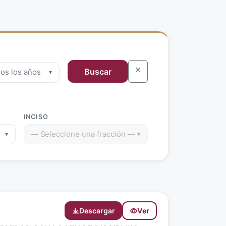
✕
Buscar
os los años
▾
INCISO
MÁTICA
— Seleccione una fracción —
▾
▾
Descargar
Ver