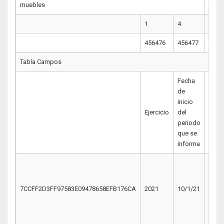
muebles
1
4
4
456476
456477
4564
Tabla Campos
Fecha
Fech
de
de
inicio
térm
Ejercicio
del
del
periodo
peri
que se
que 
informa
info
7CCFF2D3FF97583E09478658EFB176CA
2021
10/1/21
12/3