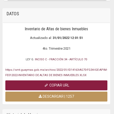
DATOS
Inventario de Altas de bienes Inmuebles
Actualizado al:
31/01/2022 12:01:51
4to. Trimestre 2021
LEY G.
INCISO C
-
FRACCIÓN 34
-
ARTÍCULO 70
https://smt.guaymas.gob.mx/archivo/2022/01/ID14163-AG70-FG34-IGE-APIM-
FE012022-INVENTARIO DE ALTAS DE BIENES INMUEBLES.XLSX
COPIAR URL
DESCARGAR | 1257