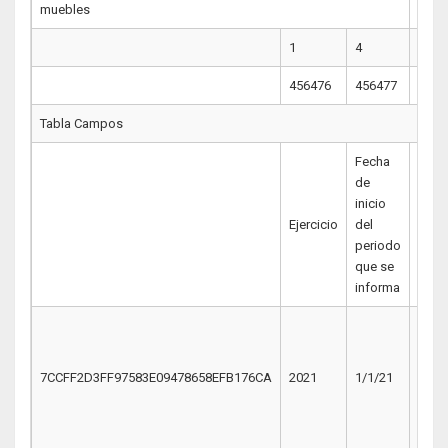
muebles
1
4
4
456476
456477
4564
Tabla Campos
Fecha
Fech
de
de
inicio
térm
Ejercicio
del
del
periodo
peri
que se
que 
informa
info
7CCFF2D3FF97583E09478658EFB176CA
2021
1/1/21
3/31