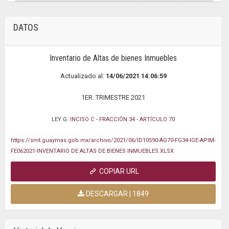
DATOS
Inventario de Altas de bienes Inmuebles
Actualizado al:
14/06/2021 14:06:59
1ER. TRIMESTRE 2021
LEY G.
INCISO C
-
FRACCIÓN 34
-
ARTÍCULO 70
https://smt.guaymas.gob.mx/archivo/2021/06/ID10590-AG70-FG34-IGE-APIM-
FE062021-INVENTARIO DE ALTAS DE BIENES INMUEBLES.XLSX
COPIAR URL
DESCARGAR | 1849