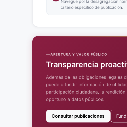
Navegue por la desagregación norm
criterio específico de publicación.
APERTURA Y VALOR PÚBLICO
Transparencia proacti
Además de las obligaciones legales d
puede difundir información de utilidad
participación ciudadana, la rendición
oportuno a datos públicos.
Consultar publicaciones
Fund