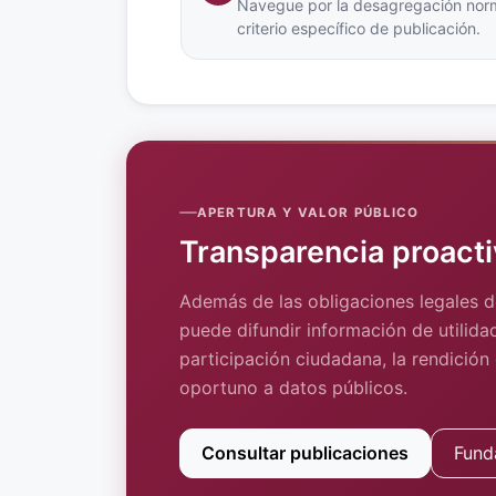
Navegue por la desagregación norm
criterio específico de publicación.
APERTURA Y VALOR PÚBLICO
Transparencia proacti
Además de las obligaciones legales d
puede difundir información de utilidad
participación ciudadana, la rendición
oportuno a datos públicos.
Consultar publicaciones
Fund