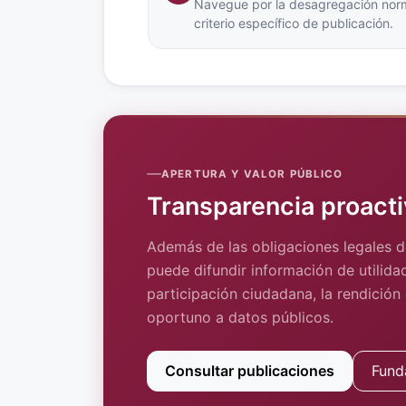
Navegue por la desagregación norm
criterio específico de publicación.
APERTURA Y VALOR PÚBLICO
Transparencia proacti
Además de las obligaciones legales d
puede difundir información de utilidad
participación ciudadana, la rendición
oportuno a datos públicos.
Consultar publicaciones
Fund