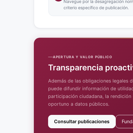
Navegue por la desagregación norm
criterio específico de publicación.
APERTURA Y VALOR PÚBLICO
Transparencia proacti
Además de las obligaciones legales d
puede difundir información de utilidad
participación ciudadana, la rendición
oportuno a datos públicos.
Consultar publicaciones
Fund